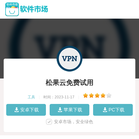
松果云免费试用
工具
|
时间：2023-11-17
|
安卓下载
苹果下载
PC下载
安卓市场，安全绿色