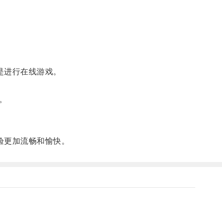
。
是进行在线游戏。
。
验更加流畅和愉快。