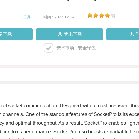
工具
|
时间：2023-12-14
|
卓下载
苹果下载
安卓市场，安全绿色
of socket communication. Designed with utmost precision, thi
n channels. One of the standout features of SocketPro is its exc
 and optimal throughput. As a result, SocketPro enables lightnin
dition to its performance, SocketPro also boasts remarkable flex