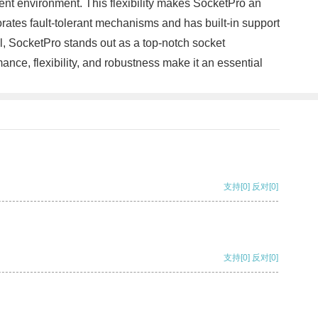
ent environment. This flexibility makes SocketPro an
orates fault-tolerant mechanisms and has built-in support
ll, SocketPro stands out as a top-notch socket
ce, flexibility, and robustness make it an essential
支持
[0]
反对
[0]
支持
[0]
反对
[0]