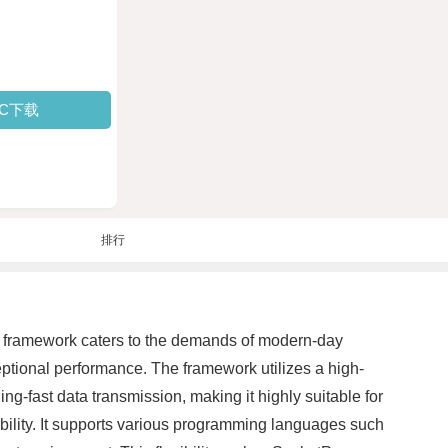
PC下载
排行
s framework caters to the demands of modern-day
eptional performance. The framework utilizes a high-
g-fast data transmission, making it highly suitable for
ibility. It supports various programming languages such