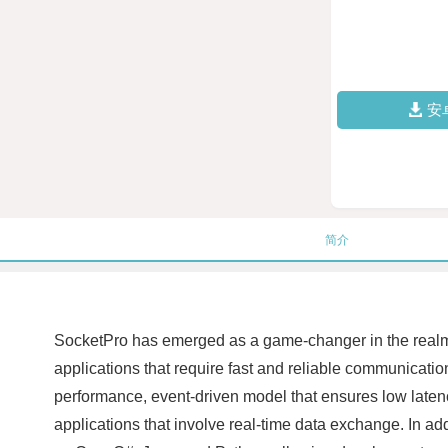
安
简介
SocketPro has emerged as a game-changer in the realm 
applications that require fast and reliable communicatio
performance, event-driven model that ensures low latency
applications that involve real-time data exchange. In ad