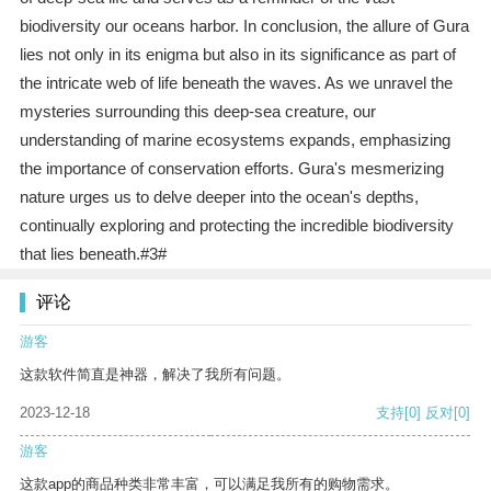
biodiversity our oceans harbor. In conclusion, the allure of Gura
lies not only in its enigma but also in its significance as part of
the intricate web of life beneath the waves. As we unravel the
mysteries surrounding this deep-sea creature, our
understanding of marine ecosystems expands, emphasizing
the importance of conservation efforts. Gura's mesmerizing
nature urges us to delve deeper into the ocean's depths,
continually exploring and protecting the incredible biodiversity
that lies beneath.#3#
评论
游客
这款软件简直是神器，解决了我所有问题。
2023-12-18
支持
[0]
反对
[0]
游客
这款app的商品种类非常丰富，可以满足我所有的购物需求。