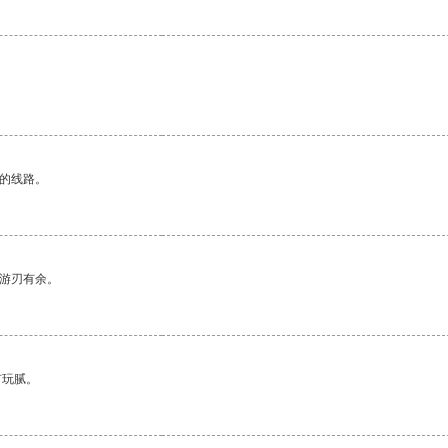
区的线路。
中游刃有余。
有玩腻。