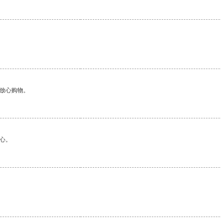
够放心购物。
心。