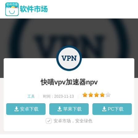
快喵vpv加速器npv
工具
|
时间：2023-11-13
|
安卓下载
苹果下载
PC下载
安卓市场，安全绿色